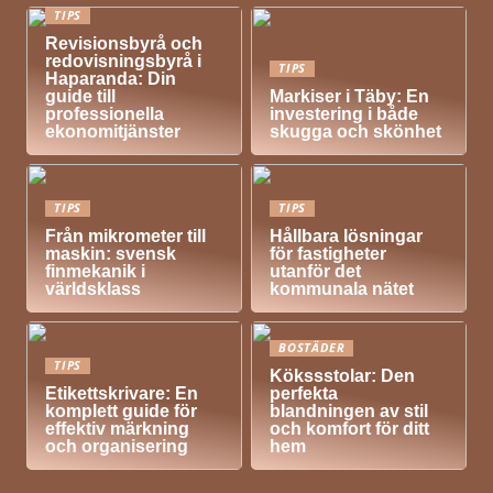
TIPS
Revisionsbyrå och
redovisningsbyrå i
TIPS
Haparanda: Din
guide till
Markiser i Täby: En
professionella
investering i både
ekonomitjänster
skugga och skönhet
TIPS
TIPS
Från mikrometer till
Hållbara lösningar
maskin: svensk
för fastigheter
finmekanik i
utanför det
världsklass
kommunala nätet
BOSTÄDER
TIPS
Kökssstolar: Den
Etikettskrivare: En
perfekta
komplett guide för
blandningen av stil
effektiv märkning
och komfort för ditt
och organisering
hem