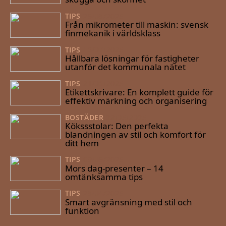
TIPS
25/08/2025
Från mikrometer till maskin: svensk
finmekanik i världsklass
TIPS
13/07/2025
Hållbara lösningar för fastigheter
utanför det kommunala nätet
TIPS
21/06/2025
Etikettskrivare: En komplett guide för
effektiv märkning och organisering
BOSTÄDER
22/05/2025
Kökssstolar: Den perfekta
blandningen av stil och komfort för
ditt hem
TIPS
09/05/2025
Mors dag-presenter – 14
omtänksamma tips
TIPS
28/04/2025
Smart avgränsning med stil och
funktion