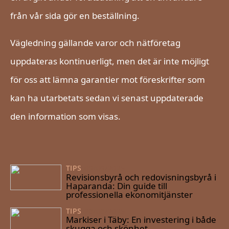
från vår sida gör en beställning.
Vägledning gällande varor och nätföretag
uppdateras kontinuerligt, men det är inte möjligt
för oss att lämna garantier mot föreskrifter som
kan ha utarbetats sedan vi senast uppdaterade
den information som visas.
TIPS
09/09/2025
Revisionsbyrå och redovisningsbyrå i
Haparanda: Din guide till
professionella ekonomitjänster
TIPS
28/08/2025
Markiser i Täby: En investering i både
skugga och skönhet