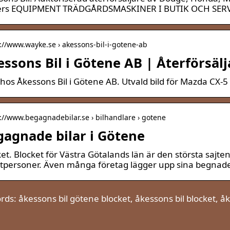
rs EQUIPMENT TRÄDGÅRDSMASKINER I BUTIK OCH SERV
s://www.wayke.se › akessons-bil-i-gotene-ab
ssons Bil i Götene AB | Återförsäl
r hos Åkessons Bil i Götene AB. Utvald bild för Mazda CX
s://www.begagnadebilar.se › bilhandlare › gotene
gagnade bilar i Götene
et. Blocket för Västra Götalands län är den största sajten
atpersoner. Även många företag lägger upp sina begnad
ds: åkessons bil götene blocket, åkessons bil blocket, åk