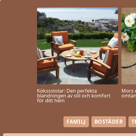
Kökssstolar: Den perfekta
Mors 
blandningen av stil och komfort
omtän
för ditt hem
FAMILJ
BOSTÄDER
T