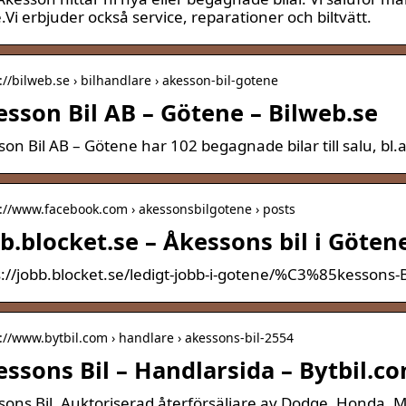
Vi erbjuder också service, reparationer och biltvätt.
://bilweb.se › bilhandlare › akesson-bil-gotene
sson Bil AB – Götene – Bilweb.se
on Bil AB – Götene har 102 begagnade bilar till salu, bl.
s://www.facebook.com › akessonsbilgotene › posts
b.blocket.se – Åkessons bil i Göten
s://jobb.blocket.se/ledigt-jobb-i-gotene/%C3%85kesso
s://www.bytbil.com › handlare › akessons-bil-2554
ssons Bil – Handlarsida – Bytbil.c
sons Bil. Auktoriserad återförsäljare av Dodge, Honda