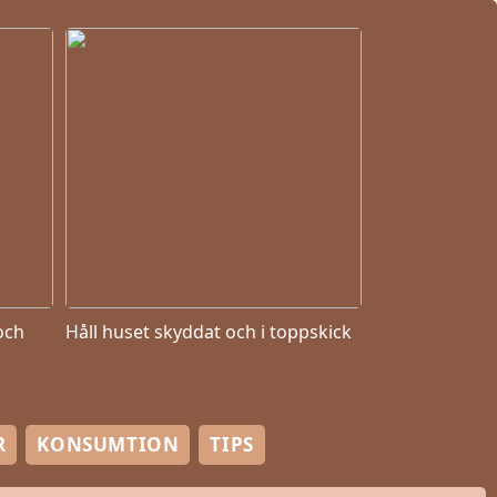
och
Håll huset skyddat och i toppskick
R
KONSUMTION
TIPS