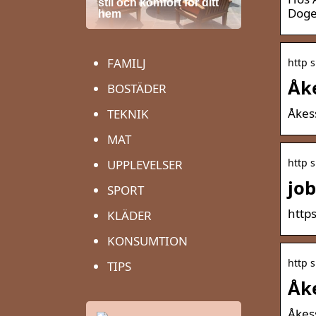
stil och komfort för ditt
Doge.
hem
FAMILJ
http s
Åke
BOSTÄDER
Åkess
TEKNIK
MAT
http 
UPPLEVELSER
job
SPORT
http
KLÄDER
KONSUMTION
http 
TIPS
Åke
Åkes