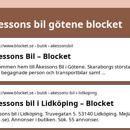
essons bil götene blocket
://www.blocket.se › butik › akessonsbil
ssons Bil – Blocket
mmen hem till Åkessons Bil i Götene. Skaraborgs största 
 begagnade person och transportbilar samt …
://www.blocket.se › butik › akessons-bil-i-lidkoping
ssons bil i Lidköping – Blocket
ons bil i Lidköping. Truvegatan 5. 53140 Lidköping. Mejla
a.se). Annonser i butiken. Sök. 55 annonser.