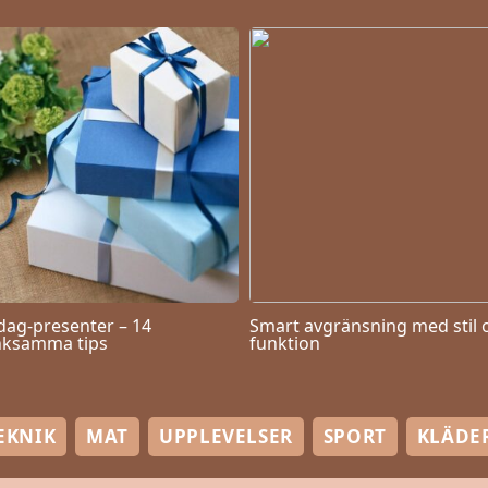
dag-presenter – 14
Smart avgränsning med stil 
ksamma tips
funktion
EKNIK
MAT
UPPLEVELSER
SPORT
KLÄDE