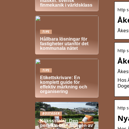
maskin: svensk
finmekanik i världsklass
http s
Åke
Åkes
TIPS
Hållbara lösningar för
fastigheter utanför det
kommunala nätet
http s
Åk
Åkes
TIPS
Etikettskrivare: En
Hos 
komplett guide för
Doge.
effektiv märkning och
organisering
http s
BOSTÄDER
Ny
Kökssstolar: Den
perfekta blandningen av
Hos 