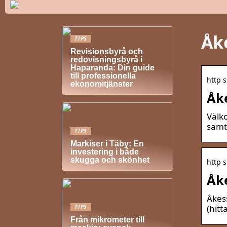
Åk
TIPS
Revisionsbyrå och
redovisningsbyrå i
Haparanda: Din guide
till professionella
http s
ekonomitjänster
Åke
Välko
samt
TIPS
Markiser i Täby: En
investering i både
skugga och skönhet
http s
Åke
Åkess
(hitt
TIPS
Från mikrometer till