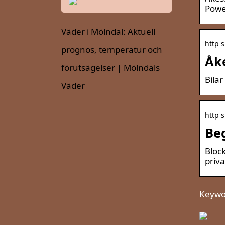
Powe
Väder i Mölndal: Aktuell
http 
prognos, temperatur och
Åke
förutsägelser | Mölndals
Bila
Väder
http 
Be
Block
priv
Keywor