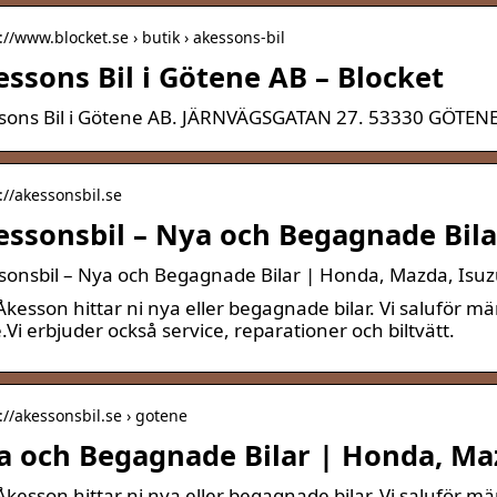
://www.blocket.se › butik › akessons-bil
ssons Bil i Götene AB – Blocket
sons Bil i Götene AB. JÄRNVÄGSGATAN 27. 53330 GÖTENE.
://akessonsbil.se
essonsbil – Nya och Begagnade Bil
sonsbil – Nya och Begagnade Bilar | Honda, Mazda, Isuz
Åkesson hittar ni nya eller begagnade bilar. Vi saluför
Vi erbjuder också service, reparationer och biltvätt.
://akessonsbil.se › gotene
a och Begagnade Bilar | Honda, Ma
Åkesson hittar ni nya eller begagnade bilar. Vi saluför