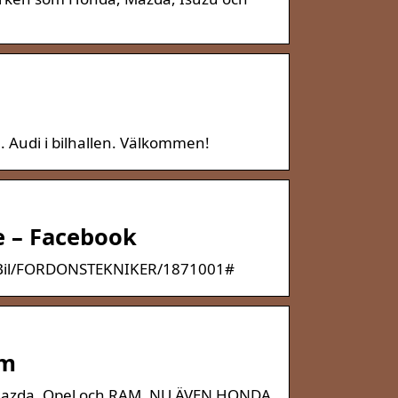
a. Audi i bilhallen. Välkommen!
e – Facebook
ns-Bil/FORDONSTEKNIKER/1871001#
om
, Mazda, Opel och RAM. NU ÄVEN HONDA