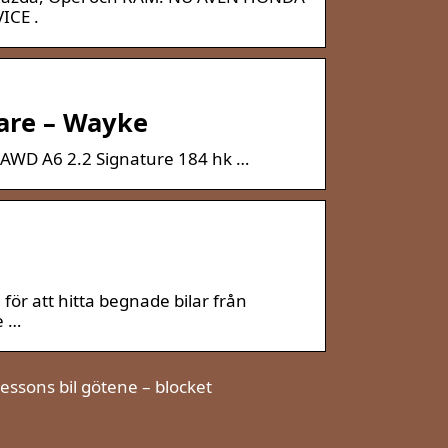
ICE .
jare – Wayke
-5 AWD A6 2.2 Signature 184 hk …
 för att hitta begnade bilar från
e …
essons bil götene – blocket