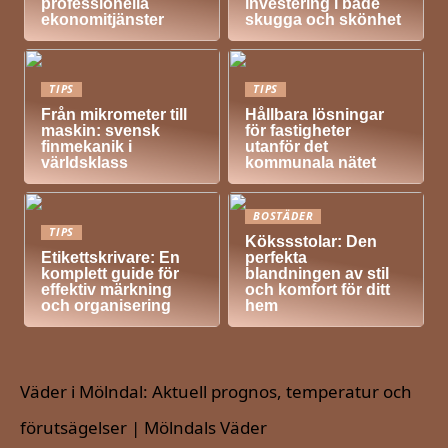
professionella
investering i både
ekonomitjänster
skugga och skönhet
TIPS
TIPS
Från mikrometer till
Hållbara lösningar
maskin: svensk
för fastigheter
finmekanik i
utanför det
världsklass
kommunala nätet
BOSTÄDER
TIPS
Kökssstolar: Den
Etikettskrivare: En
perfekta
komplett guide för
blandningen av stil
effektiv märkning
och komfort för ditt
och organisering
hem
Väder i Mölndal: Aktuell prognos, temperatur och
förutsägelser | Mölndals Väder