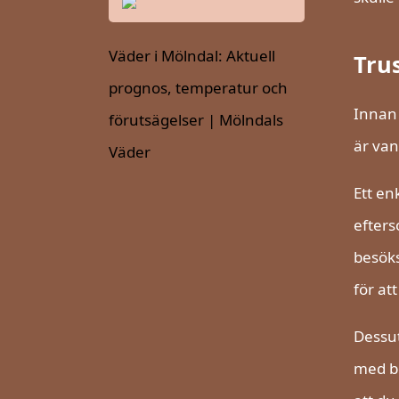
Väder i Mölndal: Aktuell
Trus
prognos, temperatur och
Innan 
förutsägelser | Mölndals
är van
Väder
Ett en
efters
besöks
för at
Dessut
med be