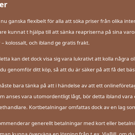
er
 nu ganska flexibelt för alla att söka priser från olika int
re kunnat t hjälpa till att sänka reapriserna på sina var
 – kolossalt, och ibland ge gratis frakt.
detta kan det dock visa sig vara lukrativt att kolla några 
du genomför ditt köp, så att du är säker på att få det bäst
ste bara tänka på att i händelse av att ett onlineföretag er
om anses vara utomordentligt lågt, bör detta ibland vara 
ethandlare. Kortbetalningar omfattas dock av en lag so
ommenderar generellt betalningar med kort eller betaln
 man kunna överväga en lösning från t.ex. ViaBill, om du 