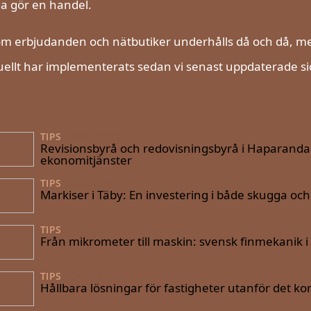
da gör en handel.
m erbjudanden och nätbutiker underhålls då och då, men
ellt har implementerats sedan vi senast uppdaterade si
TIPS
09/09/2025
Revisionsbyrå och redovisningsbyrå i Haparanda: D
ekonomitjänster
TIPS
28/08/2025
Markiser i Täby: En investering i både skugga oc
TIPS
25/08/2025
Från mikrometer till maskin: svensk finmekanik i 
TIPS
13/07/2025
Hållbara lösningar för fastigheter utanför det 