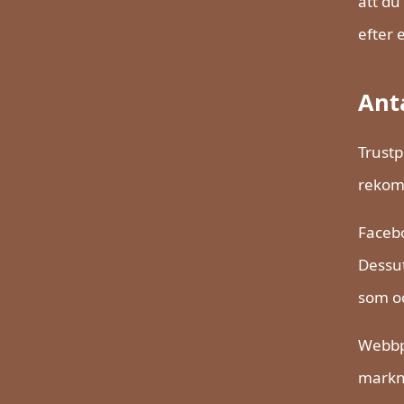
att du
efter e
Anta
Trustp
rekomm
Facebo
Dessut
som oc
Webbpl
markna