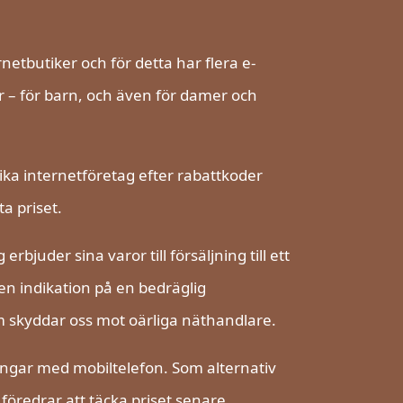
ernetbutiker och för detta har flera e-
or – för barn, och även för damer och
olika internetföretag efter rabattkoder
a priset.
bjuder sina varor till försäljning till ett
en indikation på en bedräglig
m skyddar oss mot oärliga näthandlare.
ingar med mobiltelefon. Som alternativ
föredrar att täcka priset senare.