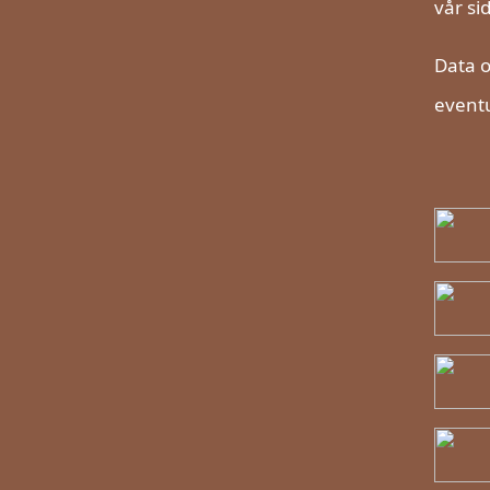
vår si
Data o
eventu