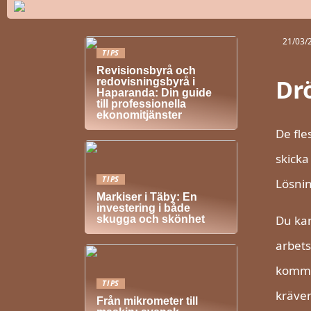
21/03/
TIPS
Revisionsbyrå och
Dr
redovisningsbyrå i
Haparanda: Din guide
till professionella
ekonomitjänster
De fle
skicka
TIPS
Lösnin
Markiser i Täby: En
investering i både
Du kan
skugga och skönhet
arbets
kommer
TIPS
kräver
Från mikrometer till