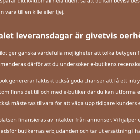
 sparar ditt kvittomail hela tiden, så att du kan bevisa be
n vara till en kille eller tjej.
let leveransdagar är givetvis oerhö
ilot ger ganska värdefulla möjligheter att tolka betygen
enderas därför att du undersöker e-butikens recensio
ok genererar faktiskt också goda chanser att få ett intr
om finns det till och med e-butiker där du kan utforma 
kså måste tas tillvara för att väga upp tidigare kunders 
atsen finansieras av intäkter från annonser. Vi hjälper e
dsför butikernas erbjudanden och tar ut ersättning i h