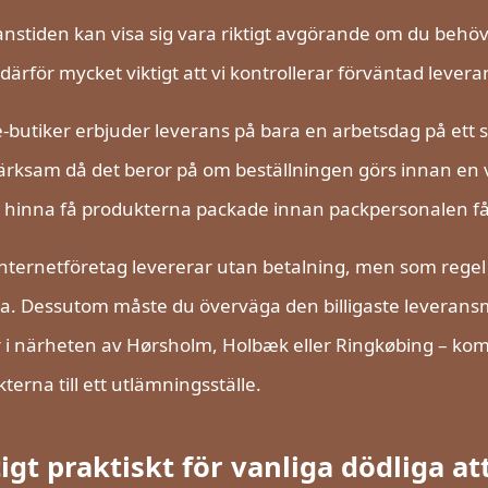
nstiden kan visa sig vara riktigt avgörande om du be
 därför mycket viktigt att vi kontrollerar förväntad levera
e-butiker erbjuder leverans på bara en arbetsdag på ett s
ksam då det beror på om beställningen görs innan en vis
hinna få produkterna packade innan packpersonalen får
internetföretag levererar utan betalning, men som regel f
. Dessutom måste du överväga den billigaste leveransm
 i närheten av Hørsholm, Holbæk eller Ringkøbing – komm
terna till ett utlämningsställe.
tigt praktiskt för vanliga dödliga a