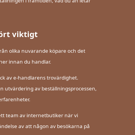
ställningen i framtiden, vad du än letar
rt viktigt
 från olika nuvarande köpare och det
ner innan du handlar.
yck av e-handlarens trovärdighet.
en utvärdering av beställningsprocessen,
erfarenheter.
tt team av internetbutiker när vi
ändelse av att någon av besökarna på