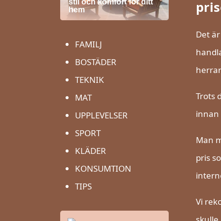
stil och komfort för ditt
pris
hem
Det är
FAMILJ
handla
BOSTÄDER
herrar
TEKNIK
Trots 
MAT
innan 
UPPLEVELSER
SPORT
Man må
KLÄDER
pris s
KONSUMTION
intern
TIPS
Vi rek
skulle