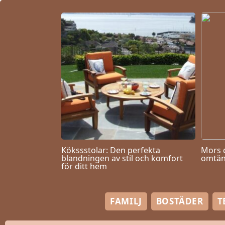
Kökssstolar: Den perfekta
Mors 
blandningen av stil och komfort
omtän
för ditt hem
FAMILJ
BOSTÄDER
T