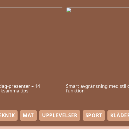
dag-presenter – 14
Smart avgränsning med stil 
ksamma tips
funktion
EKNIK
MAT
UPPLEVELSER
SPORT
KLÄDE