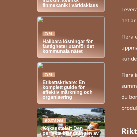
maskin: svensk
finmekanik i världsklass
Levera
det är
TIPS
Flera 
Hållbara lösningar för
fastigheter utanför det
uppmär
kommunala nätet
kunde 
Flera 
TIPS
Etikettskrivare: En
summa
komplett guide för
effektiv märkning och
du bor
organisering
produk
BOSTÄDER
Rik
Kökssstolar: Den
perfekta blandningen av