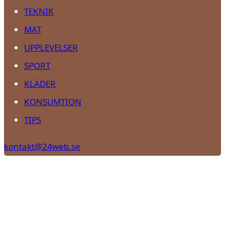
TEKNIK
MAT
UPPLEVELSER
SPORT
KLÄDER
KONSUMTION
TIPS
kontakt@24web.se