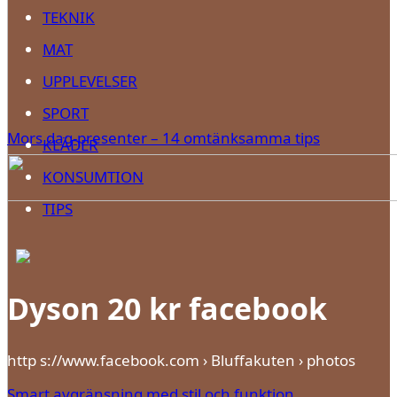
TEKNIK
MAT
UPPLEVELSER
SPORT
Mors dag-presenter – 14 omtänksamma tips
KLÄDER
KONSUMTION
TIPS
Dyson 20 kr facebook
http s://www.facebook.com › Bluffakuten › photos
Smart avgränsning med stil och funktion