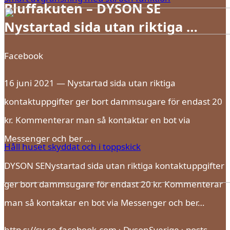
Bluffakuten – DYSON SE
Nystartad sida utan riktiga …
Facebook
16 juni 2021 — Nystartad sida utan riktiga
kontaktuppgifter ger bort dammsugare för endast 20
kr. Kommenterar man så kontaktar en bot via
Messenger och ber …
Håll huset skyddat och i toppskick
DYSON SENystartad sida utan riktiga kontaktuppgifter
ger bort dammsugare för endast 20 kr. Kommenterar
man så kontaktar en bot via Messenger och ber…
http s://sv-se.facebook.com › DysonSverige › posts