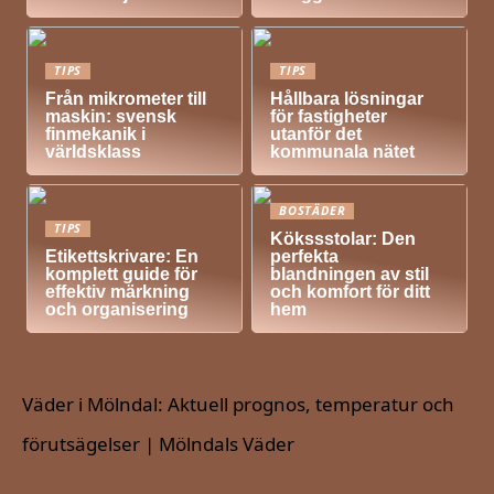
TIPS
TIPS
Från mikrometer till
Hållbara lösningar
maskin: svensk
för fastigheter
finmekanik i
utanför det
världsklass
kommunala nätet
BOSTÄDER
TIPS
Kökssstolar: Den
Etikettskrivare: En
perfekta
komplett guide för
blandningen av stil
effektiv märkning
och komfort för ditt
och organisering
hem
Väder i Mölndal: Aktuell prognos, temperatur och
förutsägelser | Mölndals Väder