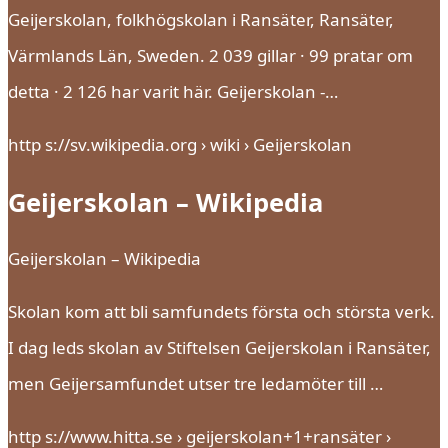
Geijerskolan, folkhögskolan i Ransäter, Ransäter,
Värmlands Län, Sweden. 2 039 gillar · 99 pratar om
detta · 2 126 har varit här. Geijerskolan -…
http s://sv.wikipedia.org › wiki › Geijerskolan
Geijerskolan – Wikipedia
Geijerskolan – Wikipedia
Skolan kom att bli samfundets första och största verk.
I dag leds skolan av Stiftelsen Geijerskolan i Ransäter,
men Geijersamfundet utser tre ledamöter till …
http s://www.hitta.se › geijerskolan+1+ransäter ›