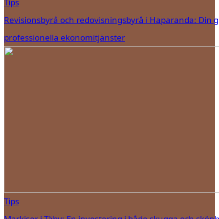
Tips
Revisionsbyrå och redovisningsbyrå i Haparanda: Din gui
professionella ekonomitjänster
Tips
Markiser i Täby: En investering i både skugga och skön