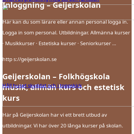
Inloggning – Geijerskolan
Här kan du som lärare eller annan personal logga in.
Logga in som personal. Utbildningar. Allmänna kurser
· Musikkurser · Estetiska kurser · Seniorkurser …
http s://geijerskolan.se
Geijerskolan – Folkhögskola
Håll huset skyddat och i toppskick
musik, allmän kurs och estetisk
kurs
Här på Geijerskolan har vi ett brett utbud av
utbildningar. Vi har över 20 långa kurser på skolan.