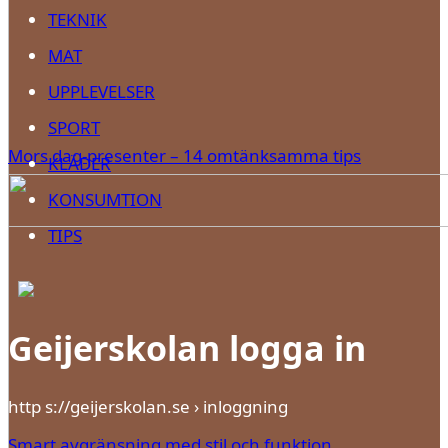
TEKNIK
MAT
UPPLEVELSER
SPORT
Mors dag-presenter – 14 omtänksamma tips
KLÄDER
KONSUMTION
TIPS
Geijerskolan logga in
http s://geijerskolan.se › inloggning
Smart avgränsning med stil och funktion