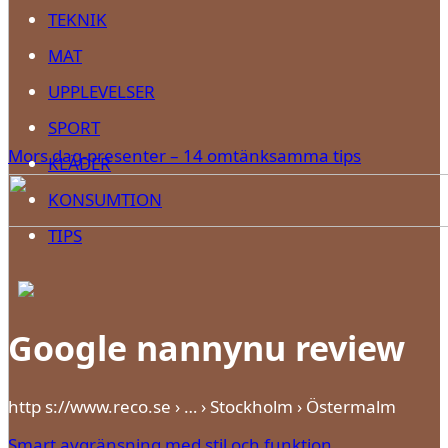
TEKNIK
MAT
UPPLEVELSER
SPORT
Mors dag-presenter – 14 omtänksamma tips
KLÄDER
KONSUMTION
TIPS
Google nannynu review
http s://www.reco.se › … › Stockholm › Östermalm
Smart avgränsning med stil och funktion