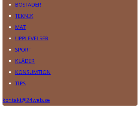
BOSTÄDER
TEKNIK
MAT
UPPLEVELSER
SPORT
KLÄDER
KONSUMTION
TIPS
kontakt@24web.se