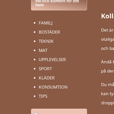
stil och komfort för ditt
hem
Kol
FAMILJ
Det är
BOSTÄDER
otalig
TEKNIK
och ba
MAT
UPPLEVELSER
Ändå k
SPORT
på den
KLÄDER
Du mås
KONSUMTION
kan ty
TIPS
shoppi