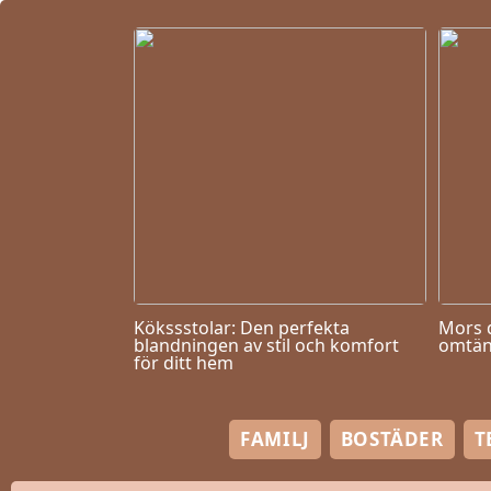
Kökssstolar: Den perfekta
Mors 
blandningen av stil och komfort
omtän
för ditt hem
FAMILJ
BOSTÄDER
T