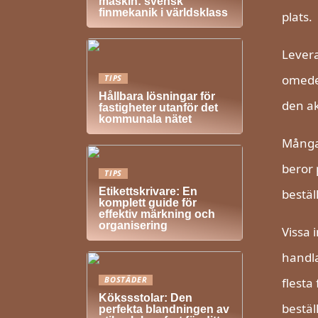
maskin: svensk
finmekanik i världsklass
plats.
Levera
omedel
TIPS
Hållbara lösningar för
den ak
fastigheter utanför det
kommunala nätet
Många 
beror 
TIPS
Etikettskrivare: En
bestäl
komplett guide för
effektiv märkning och
organisering
Vissa 
handla
flesta
BOSTÄDER
Kökssstolar: Den
bestäl
perfekta blandningen av