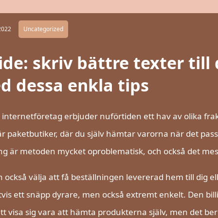
2022
Uncategorized
de: skriv bättre texter til
d dessa enkla tips
 internetföretag erbjuder nuförtiden ett hav av olika fra
är paketbutiker, där du själv hämtar varorna när det pass
g är metoden mycket oproblematisk, och också det mest 
 också välja att få beställningen levererad hem till dig elle
tvis ett snäpp dyrare, men också extremt enkelt. Den b
 att visa sig vara att hämta produkterna själv, men det b