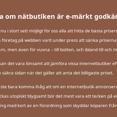
la om nätbutiken är e-märkt godkä
 nu i stort sett möjligt för oss alla att hitta de bästa pris
a företag på webben varit under press att sänka prisern
rn, men även för vuxna – till botten, och ibland till och m
an det vara lönsamt att jämföra vissa internetbutiker eft
 säkra sidan när det gäller att anta det billigaste priset.
te bara komma ihåg att om en internetbutik annonserar 
ckas utopiskt blygsamt bör det mest vara ett tecken på en
ng med kort av en förordning som skyddar köparen från 