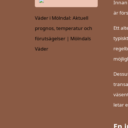
Innan 
är förs
Väder i Mölndal: Aktuell
Ett al
prognos, temperatur och
typisk
förutsägelser | Mölndals
regelb
Väder
möjlig
Dessut
transa
väsent
letar 
En i