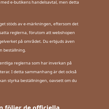
ig med e-butikens handelsavtal, men detta
taget stöds av e-märkningen, eftersom det
ppsatta reglerna, förutom att webshopen
gelverket på området. Du erbjuds även
in beställning.
entliga reglerna som har inverkan på
anterar. I detta sammanhang är det också
re kan styrka beställningen, oavsett om du
följer de officiella