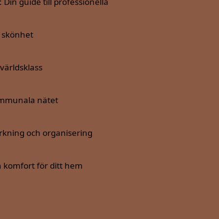
in guide till professionella
h skönhet
världsklass
kommunala nätet
ärkning och organisering
h komfort för ditt hem