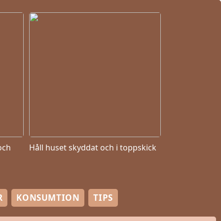
och
Håll huset skyddat och i toppskick
R
KONSUMTION
TIPS