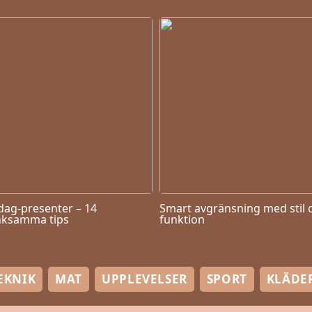
dag-presenter – 14
Smart avgränsning med stil 
ksamma tips
funktion
EKNIK
MAT
UPPLEVELSER
SPORT
KLÄDE