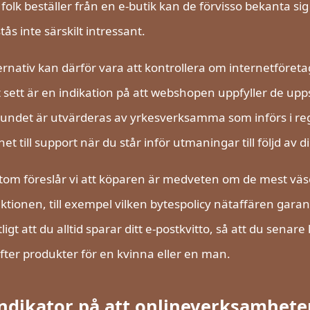
folk beställer från en e-butik kan de förvisso bekanta s
tås inte särskilt intressant.
ternativ kan därför vara att kontrollera om internetföre
t sett är en indikation på att webshopen uppfyller de u
undet är utvärderas av yrkesverksamma som införs i re
het till support när du står inför utmaningar till följd av d
om föreslår vi att köparen är medveten om de mest väs
ktionen, till exempel vilken bytespolicy nätaffären gar
ligt att du alltid sparar ditt e-postkvitto, så att du sena
efter produkter för en kvinna eller en man.
ndikator på att onlineverksamheten 