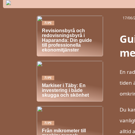
17/06/
TIPS
Revisionsbyrå och
Gui
redovisningsbyrå i
Haparanda: Din guide
till professionella
me
ekonomitjänster
En rad
TIPS
tiden 
Markiser i Täby: En
investering i både
omkrin
skugga och skönhet
Du kan
vanlig
TIPS
alltid
Från mikrometer till