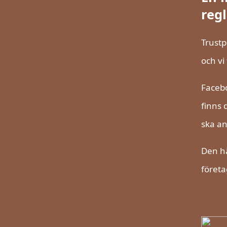
reg
Trustp
och vi
Facebo
finns 
ska an
Den hä
företa