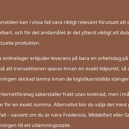
nstiden kan i vissa fall vara riktigt relevant förutsatt 
bart, och för det ändamålet är det ytterst viktigt att dub
tuella produkten.
onlinelager erbjuder leverans på bara en arbetsdag på de
på att transaktionen sparas innan en exakt tidpunkt, så a
lningen skickad lämna innan de logistikanställda stänger
internetföretag säkerställer frakt utan kostnad, men i må
r för en exakt summa. Alternativt bör du välja det mest pri
 fall – oavsett om du är nära Fredericia, Middelfart eller 
lningen till ett utlämningsställe.