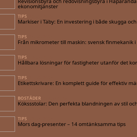
Revisionsbyrå och redovisningsbyrå i Haparanda: D
ekonomitjänster
TIPS
28/08/2025
Markiser i Täby: En investering i både skugga oc
TIPS
25/08/2025
Från mikrometer till maskin: svensk finmekanik i 
TIPS
13/07/2025
Hållbara lösningar för fastigheter utanför det 
TIPS
21/06/2025
Etikettskrivare: En komplett guide för effektiv m
BOSTÄDER
22/05/2025
Kökssstolar: Den perfekta blandningen av stil oc
TIPS
09/05/2025
Mors dag-presenter – 14 omtänksamma tips