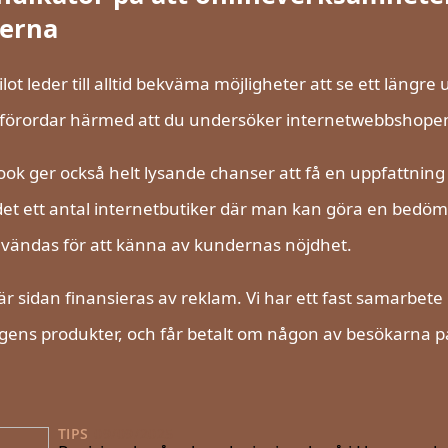
lerna
ilot leder till alltid bekväma möjligheter att se ett läng
 förordar härmed att du undersöker internetwebbshopens
ok ger också helt lysande chanser att få en uppfattni
det ett antal internetbutiker där man kan göra en bedömn
vändas för att känna av kundernas nöjdhet.
r sidan finansieras av reklam. Vi har ett fast samarbete
gens produkter, och får betalt om någon av besökarna på
TIPS
09/09/2025