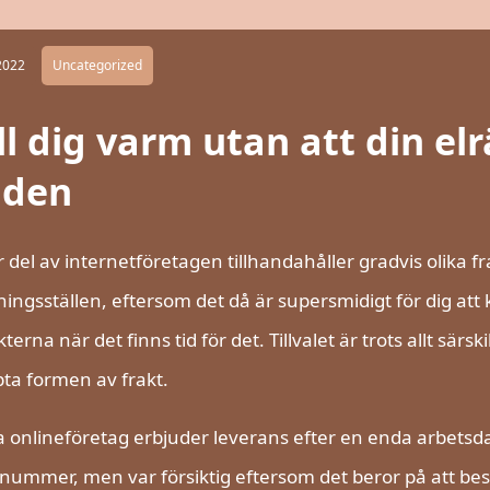
2022
Uncategorized
l dig varm utan att din elr
jden
r del av internetföretagen tillhandahåller gradvis olika fr
ingsställen, eftersom det då är supersmidigt för dig at
terna när det finns tid för det. Tillvalet är trots allt särsk
pta formen av frakt.
onlineföretag erbjuder leverans efter en enda arbetsdag
lnummer, men var försiktig eftersom det beror på att be