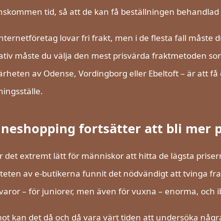
skommen tid, så att de kan få beställningen behandlad
nternetföretag lovar fri frakt, men i de flesta fall måste du 
ativ måste du välja den mest prisvärda fraktmetoden som 
närheten av Odense, Vordingborg eller Ebeltoft – är att få d
ingsställe.
ineshopping fortsätter att bli mer 
r det extremt lätt för människor att hitta de lägsta prise
teten av e-butikerna funnit det nödvändigt att tvinga fra
varor – för juniorer, men även för vuxna – enorma, och 
t kan det då och då vara värt tiden att undersöka några