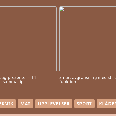
dag-presenter – 14
Smart avgränsning med stil 
ksamma tips
funktion
EKNIK
MAT
UPPLEVELSER
SPORT
KLÄDE