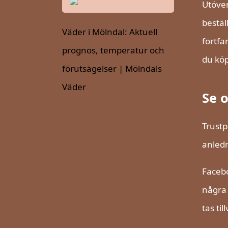
Utöver
bestäl
Väder i Mölndal: Aktuell
fortfa
prognos, temperatur och
du köpe
förutsägelser | Mölndals
Väder
Se 
Trustp
anledn
Facebo
några 
tas ti