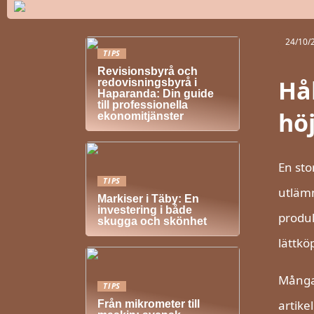
24/10/
TIPS
Revisionsbyrå och
Hål
redovisningsbyrå i
Haparanda: Din guide
till professionella
hö
ekonomitjänster
En sto
TIPS
utlämn
Markiser i Täby: En
investering i både
produk
skugga och skönhet
lättkö
Många 
TIPS
artike
Från mikrometer till