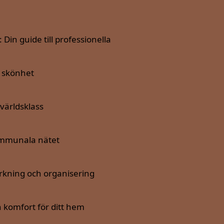
in guide till professionella
h skönhet
världsklass
kommunala nätet
ärkning och organisering
h komfort för ditt hem