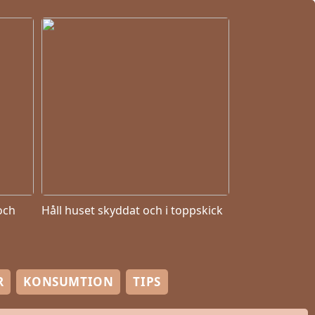
och
Håll huset skyddat och i toppskick
R
KONSUMTION
TIPS