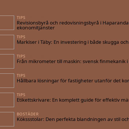
TIPS
09/09/2025
Revisionsbyrå och redovisningsbyrå i Haparanda: D
ekonomitjänster
TIPS
28/08/2025
Markiser i Täby: En investering i både skugga oc
TIPS
25/08/2025
Från mikrometer till maskin: svensk finmekanik i 
TIPS
13/07/2025
Hållbara lösningar för fastigheter utanför det 
TIPS
21/06/2025
Etikettskrivare: En komplett guide för effektiv m
BOSTÄDER
22/05/2025
Kökssstolar: Den perfekta blandningen av stil oc