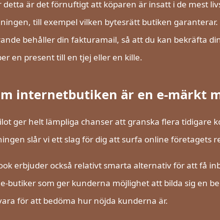
 detta är det förnuftigt att köparen är insatt i de mest l
lningen, till exempel vilken bytesrätt butiken garanterar
rande behåller din fakturamail, så att du kan bekräfta d
r en present till en tjej eller en kille.
om internetbutiken är en e-märkt
ilot ger helt lämpliga chanser att granska flera tidigare
ingen slår vi ett slag för dig att surfa online företagets
ok erbjuder också relativt smarta alternativ för att få in
e-butiker som ger kunderna möjlighet att bilda sig en be
llvara för att bedöma hur nöjda kunderna är.