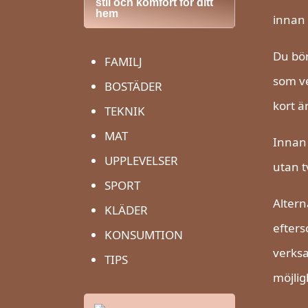
stil och komfort för ditt
hem
innan 
Du bör
FAMILJ
som ve
BOSTÄDER
kort ä
TEKNIK
MAT
Innan 
UPPLEVELSER
utan t
SPORT
Altern
KLÄDER
efters
KONSUMTION
verksa
TIPS
möjlig