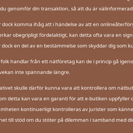
du genomför din transaktion, så att du är välinformerad f
 dock komma ihåg att i händelse av att en onlineåterförsäl
rkar obegripligt fördelaktigt, kan detta ofta vara en si
r dock en del av en bestämmelse som skyddar dig som ku
folk handlar från ett nätföretag kan de i princip gå ig
vekan inte spännande längre.
ativet skulle därför kunna vara att kontrollera om nätbut
om detta kan vara en garanti för att e-butiken uppfyller d
mheten kontinuerligt kontrolleras av jurister som känner t
het till stöd om du stöter på dilemman i samband med din