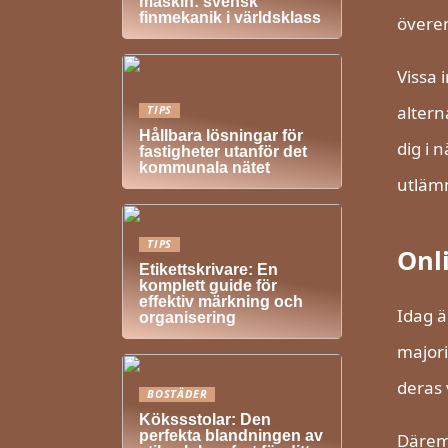
maskin: svensk
finmekanik i världsklass
överen
Vissa i
altern
TIPS
Hållbara lösningar för
dig i 
fastigheter utanför det
kommunala nätet
utlämn
TIPS
Onl
Etikettskrivare: En
komplett guide för
effektiv märkning och
Idag ä
organisering
majori
deras 
BOSTÄDER
Kökssstolar: Den
perfekta blandningen av
Däremo