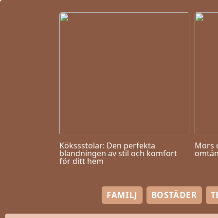
Kökssstolar: Den perfekta
Mors 
blandningen av stil och komfort
omtän
för ditt hem
FAMILJ
BOSTÄDER
T