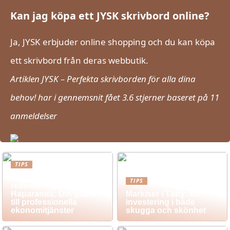
Kan jag köpa ett JYSK skrivbord online?
Ja, JYSK erbjuder online shopping och du kan köpa
ett skrivbord från deras webbutik.
Artiklen JYSK – Perfekta skrivborden för alla dina
behov! har i gennemsnit fået
3.6
stjerner baseret på
11
anmeldelser
TIPS
Revisionsbyrå och
TIPS
redovisningsbyrå i
Haparanda: Din guide
Markiser i Täby: En
till professionella
investering i både
ekonomitjänster
skugga och skönhet