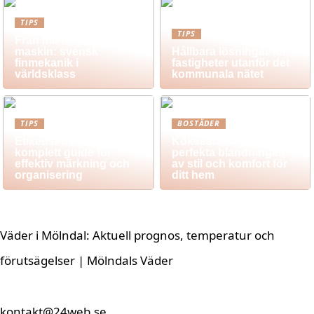
TIPS
TIPS
Från mikrometer till
maskin: svensk
Hållbara lösningar för
finmekanik i
fastigheter utanför det
världsklass
kommunala nätet
TIPS
BOSTÄDER
Etikettskrivare: En
Kökssstolar: Den
komplett guide för
perfekta blandningen
effektiv märkning och
av stil och komfort för
organisering
ditt hem
Väder i Mölndal: Aktuell prognos, temperatur och
förutsägelser | Mölndals Väder
kontakt@24web.se