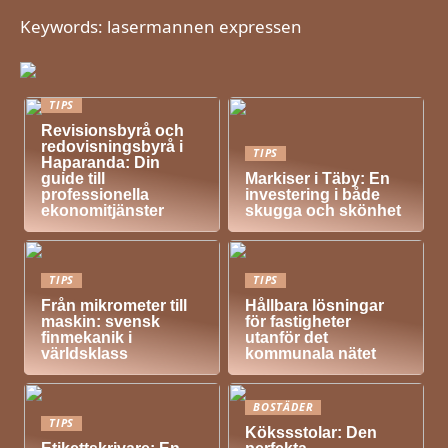
Keywords: lasermannen expressen
TIPS
Revisionsbyrå och
redovisningsbyrå i
TIPS
Haparanda: Din
guide till
Markiser i Täby: En
professionella
investering i både
ekonomitjänster
skugga och skönhet
TIPS
TIPS
Från mikrometer till
Hållbara lösningar
maskin: svensk
för fastigheter
finmekanik i
utanför det
världsklass
kommunala nätet
BOSTÄDER
TIPS
Kökssstolar: Den