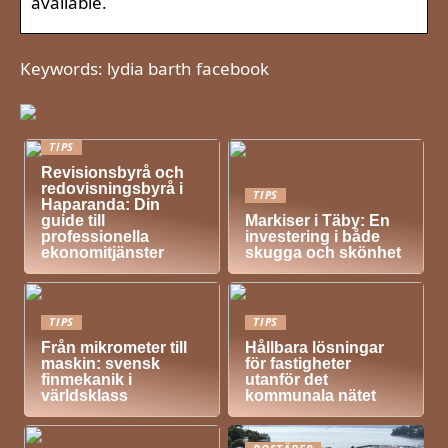
available.
Keywords: lydia barth facebook
TIPS
Revisionsbyrå och
redovisningsbyrå i
TIPS
Haparanda: Din
guide till
Markiser i Täby: En
professionella
investering i både
ekonomitjänster
skugga och skönhet
TIPS
TIPS
Från mikrometer till
Hållbara lösningar
maskin: svensk
för fastigheter
finmekanik i
utanför det
världsklass
kommunala nätet