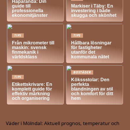
Haparanda: Din
guide till
Markiser i Täby: En
professionella
investering i både
ekonomitjänster
skugga och skönhet
TIPS
TIPS
Från mikrometer till
Hållbara lösningar
maskin: svensk
för fastigheter
finmekanik i
utanför det
världsklass
kommunala nätet
BOSTÄDER
TIPS
Kökssstolar: Den
Etikettskrivare: En
perfekta
komplett guide för
blandningen av stil
effektiv märkning
och komfort för ditt
och organisering
hem
Väder i Mölndal: Aktuell prognos, temperatur och