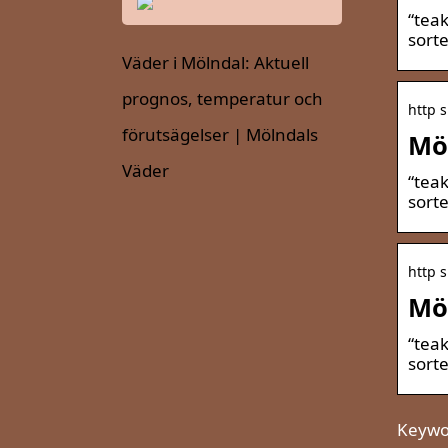
“teak
sorte
Väder i Mölndal: Aktuell
prognos, temperatur och
http s
förutsägelser | Mölndals
Möb
Väder
“teak
sorte
http s
Möb
“teak
sorte
Keywor