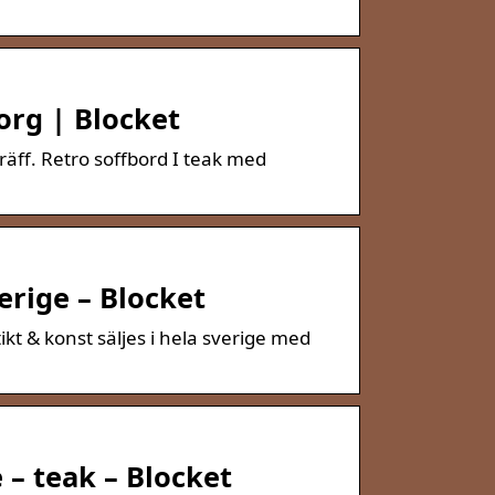
org | Blocket
 träff. Retro soffbord I teak med
verige – Blocket
kt & konst säljes i hela sverige med
e – teak – Blocket