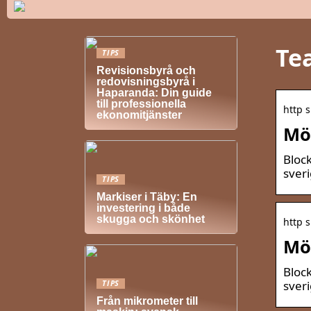
Te
TIPS
Revisionsbyrå och
redovisningsbyrå i
Haparanda: Din guide
till professionella
http s
ekonomitjänster
Möb
Bloc
sver
TIPS
Markiser i Täby: En
investering i både
skugga och skönhet
http s
Möb
Bloc
sver
TIPS
Från mikrometer till