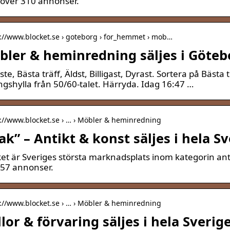
över 310 annonser.
s://www.blocket.se › goteborg › for_hemmet › mob…
ler & heminredning säljes i Göteb
te, Bästa träff, Äldst, Billigast, Dyrast. Sortera på Bästa
ngshylla från 50/60-talet. Härryda. Idag 16:47 …
s://www.blocket.se › … › Möbler & heminredning
ak” – Antikt & konst säljes i hela S
et är Sveriges största marknadsplats inom kategorin anti
 57 annonser.
s://www.blocket.se › … › Möbler & heminredning
lor & förvaring säljes i hela Sverig