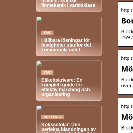
maskin: svensk
finmekanik i världsklass
http 
Bor
Block
TIPS
259 
Hållbara lösningar för
fastigheter utanför det
kommunala nätet
http s
Möb
TIPS
Bloc
Etikettskrivare: En
över
komplett guide för
effektiv märkning och
organisering
http s
Möb
BOSTÄDER
Kökssstolar: Den
Bloc
perfekta blandningen av