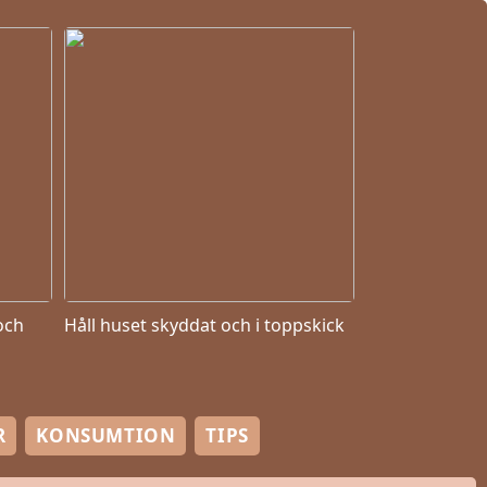
och
Håll huset skyddat och i toppskick
R
KONSUMTION
TIPS