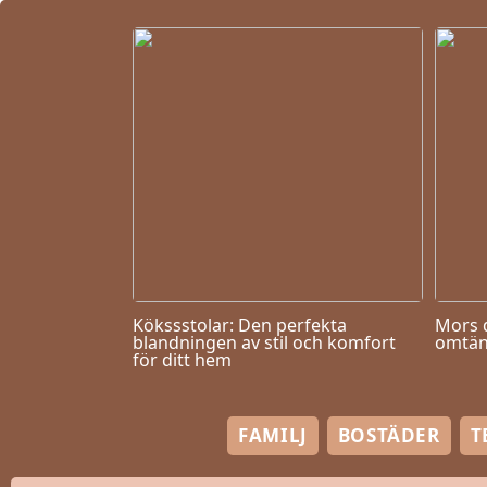
Kökssstolar: Den perfekta
Mors 
blandningen av stil och komfort
omtän
för ditt hem
FAMILJ
BOSTÄDER
T