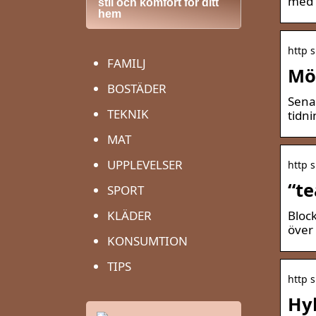
med 
stil och komfort för ditt
hem
http 
FAMILJ
Möb
BOSTÄDER
Senas
TEKNIK
tidni
MAT
UPPLEVELSER
http 
“te
SPORT
Block
KLÄDER
över
KONSUMTION
TIPS
http 
Hyl