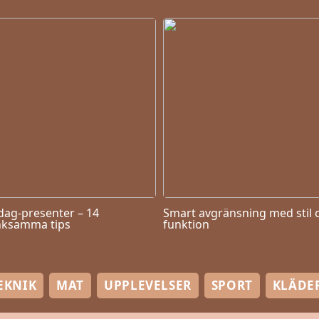
dag-presenter – 14
Smart avgränsning med stil 
ksamma tips
funktion
EKNIK
MAT
UPPLEVELSER
SPORT
KLÄDE