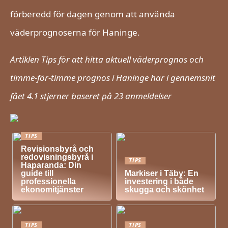
förberedd för dagen genom att använda
väderprognoserna för Haninge.
Artiklen Tips för att hitta aktuell väderprognos och
timme-för-timme prognos i Haninge har i gennemsnit
fået
4.1
stjerner baseret på
23
anmeldelser
TIPS
Revisionsbyrå och
redovisningsbyrå i
TIPS
Haparanda: Din
guide till
Markiser i Täby: En
professionella
investering i både
ekonomitjänster
skugga och skönhet
TIPS
TIPS