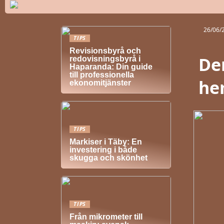
26/06/
TIPS
Revisionsbyrå och
De
redovisningsbyrå i
Haparanda: Din guide
till professionella
he
ekonomitjänster
TIPS
Markiser i Täby: En
investering i både
skugga och skönhet
TIPS
Från mikrometer till