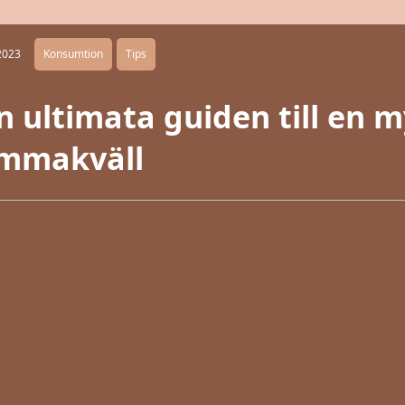
2023
Konsumtion
Tips
n ultimata guiden till en m
mmakväll