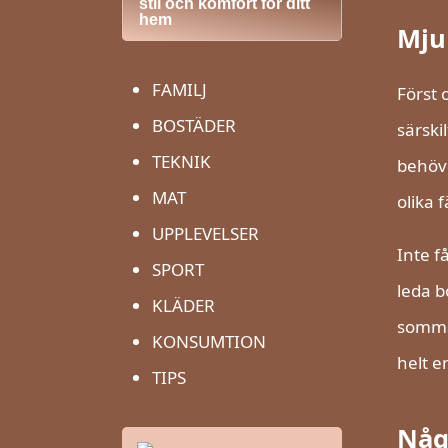
stil och komfort för ditt
hem
Mju
FAMILJ
Först 
BOSTÄDER
särski
TEKNIK
behöve
MAT
olika 
UPPLEVELSER
Inte f
SPORT
leda b
KLÄDER
sommar
KONSUMTION
helt e
TIPS
Någ