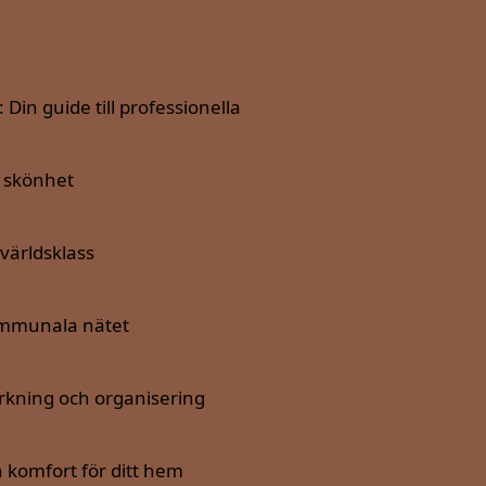
in guide till professionella
h skönhet
världsklass
kommunala nätet
ärkning och organisering
h komfort för ditt hem