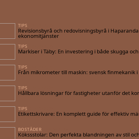
TIPS
09/09/2025
Revisionsbyrå och redovisningsbyrå i Haparanda: D
ekonomitjänster
TIPS
28/08/2025
Markiser i Täby: En investering i både skugga oc
TIPS
25/08/2025
Från mikrometer till maskin: svensk finmekanik i 
TIPS
13/07/2025
Hållbara lösningar för fastigheter utanför det 
TIPS
21/06/2025
Etikettskrivare: En komplett guide för effektiv m
BOSTÄDER
22/05/2025
Kökssstolar: Den perfekta blandningen av stil oc