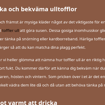
ka och bekväma ulltofflor
och främst är mysiga kläder något av det viktigaste fö
lt
toffler ull
att göra susen. Dessa gosiga inomhusskor glide
r tänka på snörning eller kardborreband. Härliga toffler
färger så att du kan matcha dina plagg perfekt.
år vi heller glömma att nämna hur toffler ull är en riktig
ort fukt. Du kommer därför att känna dig bekväm när du 
en, hösten och vintern. Som pricken över i:et är det enkel
nkelt vädra dem lite då och då utan att behöva tänka på
ot varmt att dricka