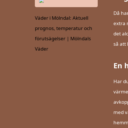
Då har
Väder i Mölndal: Aktuell
extra 
prognos, temperatur och
det al
förutsägelser | Mölndals
så att
Väder
En h
Har du
värme,
avkopp
med va
hemma