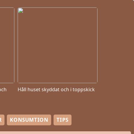
och
Håll huset skyddat och i toppskick
R
KONSUMTION
TIPS