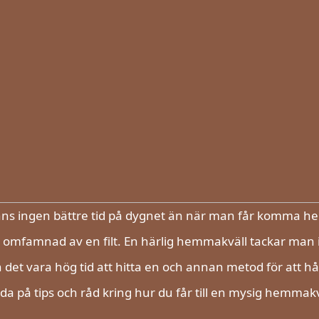
nns ingen bättre tid på dygnet än när man får komma hem
 omfamnad av en filt. En härlig hemmakväll tackar man i
 det vara hög tid att hitta en och annan metod för att h
uda på tips och råd kring hur du får till en mysig hemma