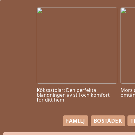
Kökssstolar: Den perfekta
Mors 
blandningen av stil och komfort
omtän
för ditt hem
FAMILJ
BOSTÄDER
T