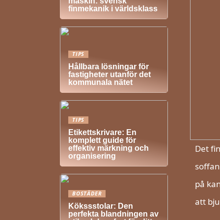
maskin: svensk
finmekanik i världsklass
TIPS
Hållbara lösningar för
fastigheter utanför det
kommunala nätet
TIPS
Etikettskrivare: En
komplett guide för
Det fi
effektiv märkning och
organisering
soffan
på kan
BOSTÄDER
att bj
Kökssstolar: Den
perfekta blandningen av