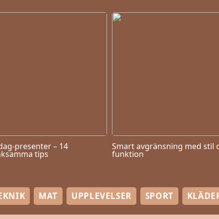
dag-presenter – 14
Smart avgränsning med stil 
ksamma tips
funktion
EKNIK
MAT
UPPLEVELSER
SPORT
KLÄDE