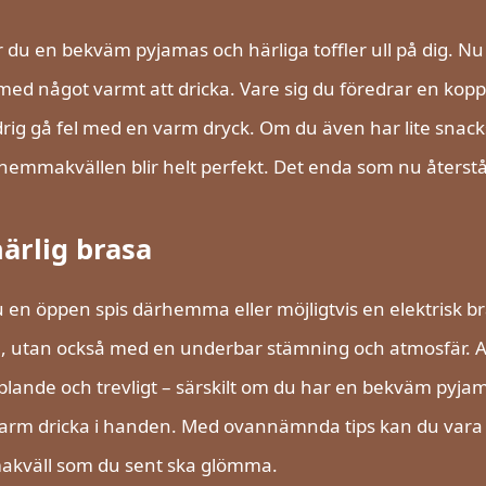
 du en bekväm pyjamas och härliga toffler ull på dig. Nu 
med något varmt att dricka. Vare sig du föredrar en kopp
drig gå fel med en varm dryck. Om du även har lite snacks
 hemmakvällen blir helt perfekt. Det enda som nu återstår 
ärlig brasa
 en öppen spis därhemma eller möjligtvis en elektrisk br
 utan också med en underbar stämning och atmosfär. Att
lande och trevligt – särskilt om du har en bekväm pyjama
rm dricka i handen. Med ovannämnda tips kan du vara be
kväll som du sent ska glömma.