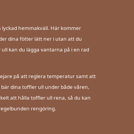
r en lyckad hemmakväll. Här kommer
r dina fötter lätt ner i utan att du
 ull kan du lägga vantarna på i en rad
 hejare på att reglera temperatur samt att
bär dina toffler ull under både våren,
t att hålla toffler ull rena, så du kan
 regelbunden rengöring.