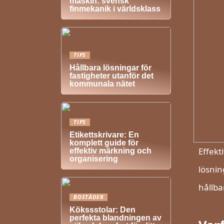
maskin: svensk
finmekanik i världsklass
TIPS
Hållbara lösningar för
fastigheter utanför det
kommunala nätet
TIPS
Etikettskrivare: En
komplett guide för
Effekt
effektiv märkning och
organisering
lösnin
hållba
BOSTÄDER
Kökssstolar: Den
perfekta blandningen av