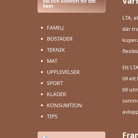
Var
stil och komfort för ditt
hem
LTA, e
FAMILJ
där tr
BOSTÄDER
kupera
TEKNIK
flexib
MAT
Ett LT
UPPLEVELSER
till e
SPORT
till u
KLÄDER
sommar
KONSUMTION
avlopp
TIPS
Fra