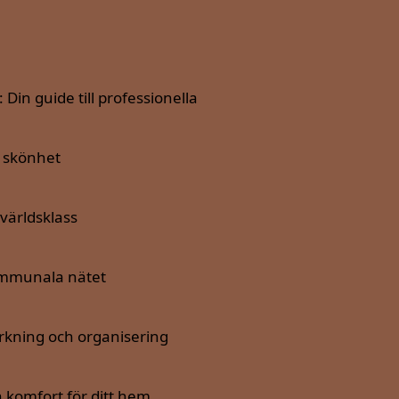
in guide till professionella
h skönhet
världsklass
kommunala nätet
ärkning och organisering
h komfort för ditt hem