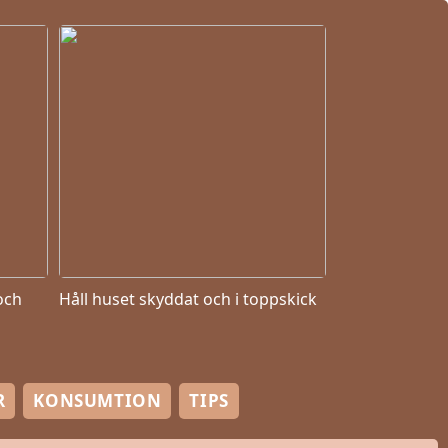
och
Håll huset skyddat och i toppskick
R
KONSUMTION
TIPS