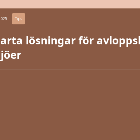
2025
Tips
arta lösningar för avloppsh
jöer