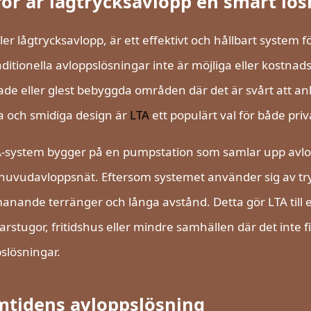
för är lågtrycksavlopp en smart lös
ller lågtrycksavlopp, är ett effektivt och hållbart system
aditionella avloppslösningar inte är möjliga eller kostnad
de eller glest bebyggda områden där det är svårt att anl
la och smidiga design är
LTA
ett populärt val för både pr
A-system bygger på en pumpstation som samlar upp avlop
tt huvudavloppsnät. Eftersom systemet använder sig av tryck
tmanande terränger och långa avstånd. Detta gör LTA till
stugor, fritidshus eller mindre samhällen där det inte f
slösningar.
mtidens avloppslösning