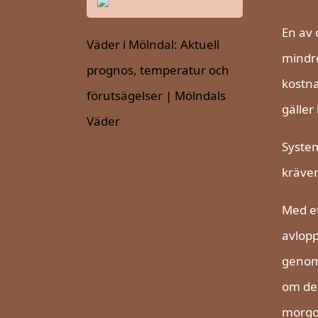
En av 
Väder i Mölndal: Aktuell
mindre
prognos, temperatur och
kostna
förutsägelser | Mölndals
gäller
Väder
System
kräver 
Med et
avlop
genomt
om det
morgo