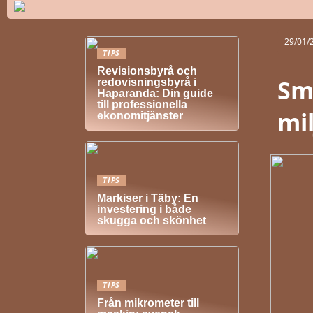
29/01/
TIPS
Revisionsbyrå och
Sm
redovisningsbyrå i
Haparanda: Din guide
till professionella
mil
ekonomitjänster
TIPS
Markiser i Täby: En
investering i både
skugga och skönhet
TIPS
Från mikrometer till