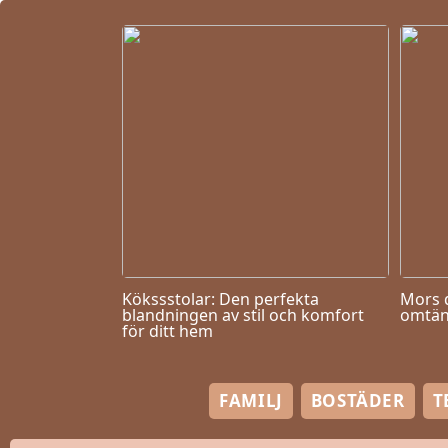
Kökssstolar: Den perfekta
Mors 
blandningen av stil och komfort
omtän
för ditt hem
FAMILJ
BOSTÄDER
T