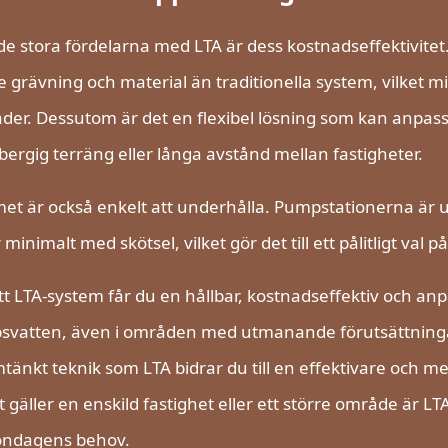
de stora fördelarna med LTA är dess kostnadseffektivitet. 
 grävning och material än traditionella system, vilket mi
der. Dessutom är det en flexibel lösning som kan anpas
 bergig terräng eller långa avstånd mellan fastigheter.
et är också enkelt att underhålla. Pumpstationerna är u
minimalt med skötsel, vilket gör det till ett pålitligt val på
t LTA-system får du en hållbar, kostnadseffektiv och anp
psvatten, även i områden med utmanande förutsättninga
änkt teknik som LTA bidrar du till en effektivare och m
 gäller en enskild fastighet eller ett större område är 
ndagens behov.