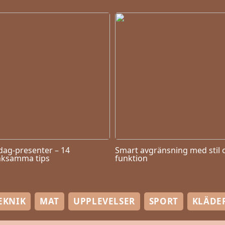
dag-presenter – 14
Smart avgränsning med stil 
ksamma tips
funktion
EKNIK
MAT
UPPLEVELSER
SPORT
KLÄDE